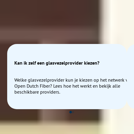
LinkedIn
Facebook
Bekijk ook deze artikelen!
Kan ik zelf een glasvezelprovider kiezen?
Welke glasvezelprovider kun je kiezen op het netwerk van
Open Dutch Fiber? Lees hoe het werkt en bekijk alle
beschikbare providers.