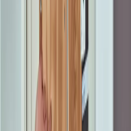
Glasvezel in
Venlo
Postcode
Huisnr.