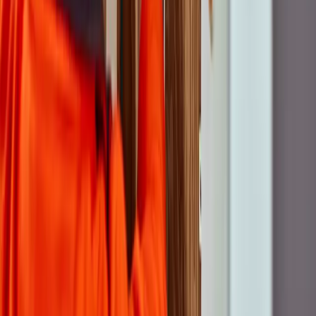
Hoe verloopt de aanleg
Waar ligt ons netwerk?
Alle glasvezel locaties
Glasvezel Amsterdam
Glasvezel Utrecht
Glasvezel Rotterdam
Glasvezel Den Haag
Service & Contact
Neem contact met ons op
Veelgestelde vragen
Over ODF
Wie zijn wij
Werken bij
Nieuws