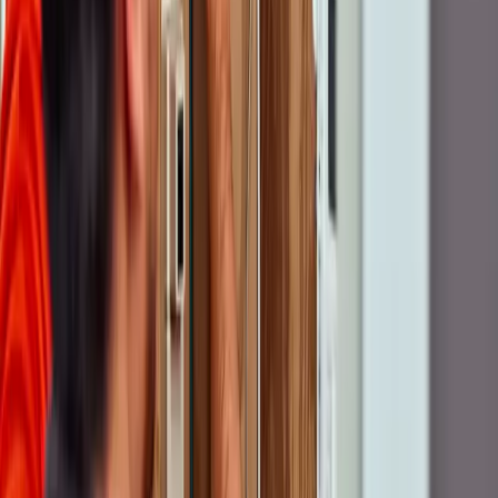
Postcode
Huisnr.
Toev.
Waar ben je in geïnteresseerd?
Internet only
Bekijk mijn status