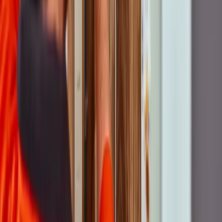
Providers
Alle providers op ons netwerk
Aanbiedingen
Pakketten & abonnementen
Keuzehulp
Overstapservice
Alles over glasvezel
Kennisbank
Wat is glasvezel?
Waarom glasvezel
Wanneer glasvezel in mijn straat?
Is glasvezel verplicht?
Glasvezel check