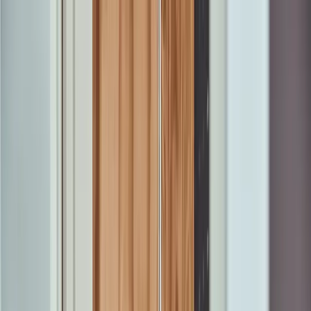
Onze Providers
Alles over glasvezel
Waar ligt ons netwerk?