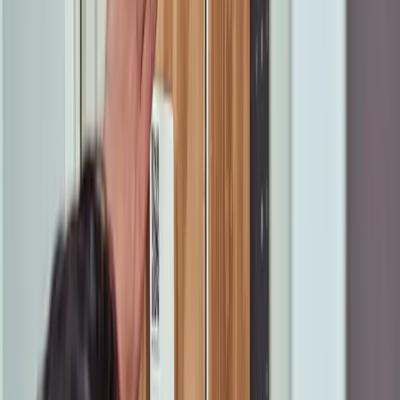
Toev.
Waar ben je in geïnteresseerd?
Internet only
Al
1.1 miljoen
gingen je voor
Bekijk mijn status
Open Dutch Fiber legt glasvezel aan in Venlo
Om gebruik te kunnen maken van supersnel glasvezel heb je
nog wel een abonnement nodig. Een abonnement voor
internet, TV en bellen bestel je eenvoudig via deze website.