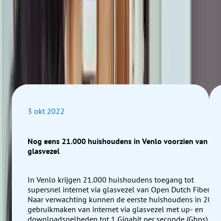
aanleggen. Met glasvezel ben je klaar voor alle mogelijkhede
die internet je biedt. Nu en in de toekomst. Altijd stabiel en
betrouwbaar. Met up- en downloadsnelheden tot wel 8 Gigabi
per seconde (Gbps).
Nieuws
Meer nieuw
3 okt 2022
Nog eens 21.000 huishoudens in Venlo voorzien van
glasvezel
In Venlo krijgen 21.000 huishoudens toegang tot
supersnel internet via glasvezel van Open Dutch Fiber.
Naar verwachting kunnen de eerste huishoudens in 2023
gebruikmaken van internet via glasvezel met up- en
downloadsnelheden tot 1 Gigabit per seconde (Gbps).