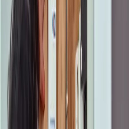
Kijk in de pakketvergelijker welke providers internet en TV
leveren op jouw adres. Met de scherpe prijzen is er altijd een
pakket dat bij jou past. Ben je op zoek naar extra voordeel? Ki
dan voor een goede
glasvezel aanbieding
op onze actiepagin
Vergelijk en bespaar direct
Venlo
Open Dutch Fiber biedt samen met verschillende providers
waanzinnig snel internet via glasvezel. Via de postcodecheck
kun je bekijken wanneer we op jouw adres glasvezel komen